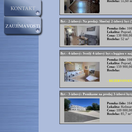
Rozloha:
55,60 m
Byt - 2-izbový: Na predaj: Slnečný 2-izbový byt (
Ponuka číslo:
166
Lokalita:
Poprad,
Cena:
138 000,00
Rozloha:
52 m²
Byt - 4-izbový: Svetlý 4-izbový byt s loggiou v n
Ponuka číslo:
166
Lokalita:
Poprad,
Cena:
159 900,00
Rozloha:
- REZERVOVANÉ
Byt - 3-izbový: Ponúkame na predaj 3-izbové byt
Ponuka číslo:
164
Lokalita:
Kežmaro
Cena:
109 000,00
Rozloha:
85,7 m²