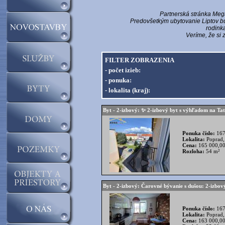
Partnerská stránka
Meg
Predovšetkým
ubytovanie Liptov
bu
rodinka
Veríme, že si 
FILTER ZOBRAZENIA
- počet izieb:
- ponuka:
- lokalita (kraj):
Byt - 2-izbový: ✨ 2-izbový byt s výhľadom na Tat
Ponuka číslo:
167
Lokalita:
Poprad,
Cena:
165 000,00
Rozloha:
54 m²
Byt - 2-izbový: Čarovné bývanie s dušou: 2-izbový 
Ponuka číslo:
167
Lokalita:
Poprad,
Cena:
163 000,00