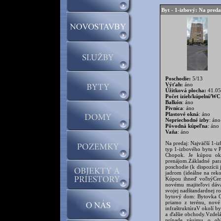
Byt - 1-izbový: Na pred
Poschodie:
5/13
Výťah:
áno
Úžitková plocha:
41.05
Počet izieb/kúpelní/WC
Balkón
: áno
Pivnica
: áno
Plastové okná
: áno
Nepriechodné izby
: áno
Pôvodná kúpeľna
: áno
Vaňa
: áno
Na predaj: Najväčší 1-
typ 1-izbového bytu v 
Chopok. Je kúpou okam
prenájom.Základné para
poschodie (k dispozíci
jadrom (ideálne na rek
Kúpou ihneď voľnýCena
novému majiteľovi dáva
svojej nadštandardnej r
bytový dom: Bytovka C
priamo z terénu, nové 
infraštruktúraV okolí 
a ďalšie obchody.Vzdel
prípade záujmu o obh