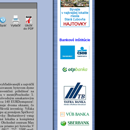
Späť
Vytlačiť
Uložiť
do PDF
Bankové inštitúcie
yhľadávanejší a najväčší
nštruovanom bytovom dome
estičnú príležitosť na
u v meste)Poschodie: 5.
v s pôvodným umakartovým
 cca 140 EURDostupnosť:
onuje dvoma oknami, čo
kvelá investícia: Vďaka
kúpu aj prenájom.Špičkový
vky: Bezbariérový vstup
ná lokalita a kompletná
dza Obchodné centrum Max
dza priamo pri bytovke.V
: 0917 757 338E-mail: