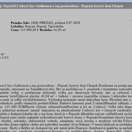
aj: Najväčší 1-izbový byt s balkónom a top potenciálom – Poprad, bytový dom Chopok
Ponuka číslo:
1668 (PREDAJ), pridaná 6.07.2026
Lokalita:
Poprad, Poprad, Tajovského
Cena:
115 000,00 €
Rozloha:
41,05 m²
 m²
:
1/1/1
izbový byt s balkónom a top potenciálom – Poprad, bytový dom Chopok Ponúkame na predaj najv
Poprade, situovaný na Tomášikovej ulici. Byt sa nachádza na 5. poschodí v kompletne zreko
žite voľný a predstavuje dokonalú voľbu pre štartovacie bývanie, ako aj výbornú inv
metre bytuÚžitková plocha: 41,04 m² + balkón + pivnica (najväčšia výmera 1-izbového byt
i je malý aj veľký výťah)Orientácia: Východná (príjemné ranné slnko)Stav bytu: Pôvodný sta
onštrukciu podľa vlastných predstáv)Okná: Plastové (menené pred 3 rokmi)Mesačné náklady:
: 115 000 EURHlavné výhody nehnuteľnostiPrerobte si ho na 2-izbový: Veľká izba disp
 jedinečnú možnosť zmeniť dispozíciu na plnohodnotný 2-izbový byt v rôznych variáciách.S
ozlohe a žiadanej lokalite ide o typ bytu, ktorý je v Poprade dlhodobo najviac vyhľadávaný na 
hopok patrí medzi najlepšie zrekonštruované bytové domy v Poprade.Kompletná obnova byto
chodby, schránky, elektronický vrátnik, zateplenie, nová strecha a moderné výťahy.Výbor
bytového domu nájdete všetko pre pohodlný mestský život:Nákupy: V tesnej blízkosti sa nachá
ávanie: Školy a škôlky sú dostupné len pár minút pešo.Doprava: Autobusová zastávka sa nachá
liadku ma neváhajte kontaktovať.Kontakt na makléra:Meno: Andrea ŠubováTel. číslo